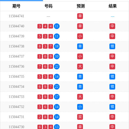
期号
号码
预测
结果
115044741
---
单
---
115044740
3
4
4
11
单
中
115044739
5
2
4
11
小
中
115044738
8
3
7
18
单
错
115044737
1
0
9
10
小
中
115044736
7
6
9
22
大
中
115044735
5
5
4
14
单
错
115044734
6
9
7
22
单
错
115044733
5
9
3
17
大
中
115044732
5
6
3
14
小
错
115044731
2
8
4
14
双
中
115044730
6
3
4
13
单
中