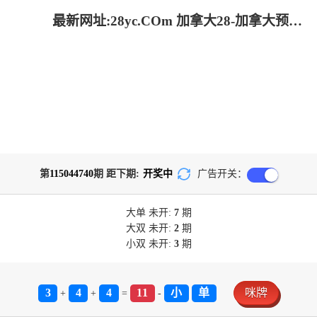
最新网址:28yc.COm 加拿大28-加拿大预测|28在线预测咪牌查询|加拿大PC结果查询|加拿大PC在线预测_专注研究咪牌_加拿大PC结果走势_官方!
第
115044740
期 距下期:
开奖中
广告开关：
大单
未开:
7
期
大双
未开:
2
期
小双
未开:
3
期
3
4
4
11
小
单
咪牌
+
+
=
-