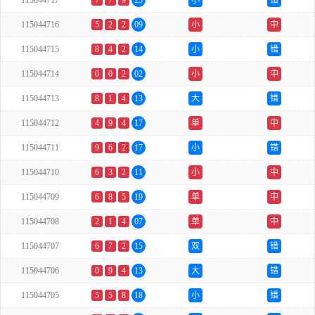
115044717
7
7
9
23
小
错
115044716
5
2
2
09
小
中
115044715
8
4
2
14
小
错
115044714
0
0
2
02
小
中
115044713
8
1
4
13
大
错
115044712
4
9
4
17
单
中
115044711
9
6
2
17
小
错
115044710
6
3
2
11
小
中
115044709
6
8
5
19
单
中
115044708
2
1
4
07
单
中
115044707
6
7
2
15
双
错
115044706
0
9
4
13
大
错
115044705
5
5
8
18
小
错