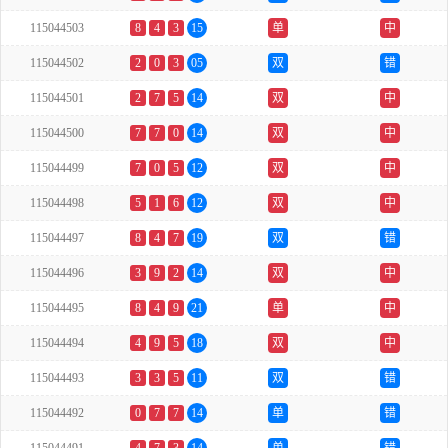
115044503
8
4
3
15
单
中
115044502
2
0
3
05
双
错
115044501
2
7
5
14
双
中
115044500
7
7
0
14
双
中
115044499
7
0
5
12
双
中
115044498
5
1
6
12
双
中
115044497
8
4
7
19
双
错
115044496
3
9
2
14
双
中
115044495
8
4
9
21
单
中
115044494
4
9
5
18
双
中
115044493
3
3
5
11
双
错
115044492
0
7
7
14
单
错