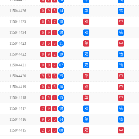
115044427
6
7
7
20
单
错
115044426
0
9
5
14
单
错
115044425
6
5
7
18
双
中
115044424
6
9
4
19
双
错
115044423
3
5
3
11
单
中
115044422
8
9
2
19
双
错
115044421
0
0
7
07
双
错
115044420
9
8
8
25
单
中
115044419
0
4
6
10
双
中
115044418
6
5
4
15
单
中
115044417
7
9
3
19
双
错
115044416
9
5
0
14
单
错
115044415
2
3
3
08
双
中