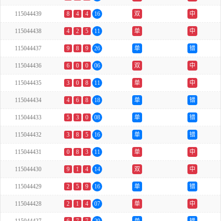
115044439
8
4
4
16
双
中
115044438
4
2
5
11
单
中
115044437
9
8
9
26
单
错
115044436
6
0
0
06
双
中
115044435
3
0
8
11
单
中
115044434
4
6
8
18
单
错
115044433
5
3
0
08
单
错
115044432
3
8
5
16
单
错
115044431
0
8
3
11
单
中
115044430
9
1
4
14
双
中
115044429
2
5
9
16
单
错
115044428
2
1
4
07
单
中