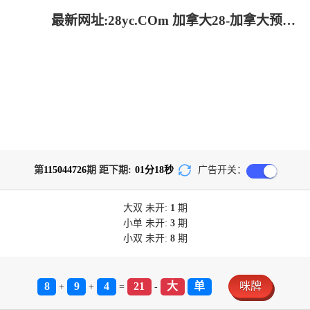
最新网址:28yc.COm 加拿大28-加拿大预测|28在线预测咪牌查询|加拿大PC结果查询|加拿大PC在线预测_专注研究咪牌_加拿大PC结果走势_官方!
第
115044726
期 距下期:
01
分
18
秒
广告开关：
大双
未开:
1
期
小单
未开:
3
期
小双
未开:
8
期
8
9
4
21
大
单
咪牌
+
+
=
-