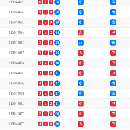
115044690
6
7
7
20
小
错
115044689
9
3
8
20
小
错
115044688
1
9
9
19
小
错
115044687
9
3
2
14
大
中
115044686
3
4
8
15
双
错
115044685
3
4
7
14
大
中
115044684
3
4
3
10
小
中
115044683
3
0
8
11
小
中
115044682
4
9
4
17
小
错
115044681
3
9
5
17
小
错
115044680
7
2
2
11
小
中
115044679
2
4
0
06
小
中
115044678
4
4
8
16
大
中