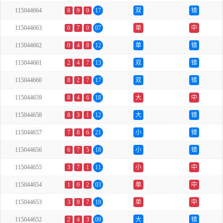
115044664
8
9
0
17
双
错
115044663
0
7
0
07
单
中
115044662
0
4
8
12
单
错
115044661
2
4
7
13
双
错
115044660
8
2
7
17
双
错
115044659
8
4
6
18
大
中
115044658
8
3
1
12
大
错
115044657
7
8
6
21
小
错
115044656
6
7
5
18
小
错
115044655
3
7
1
11
小
中
115044654
1
0
2
03
单
中
115044653
3
9
7
19
单
中
115044652
2
4
3
09
大
错