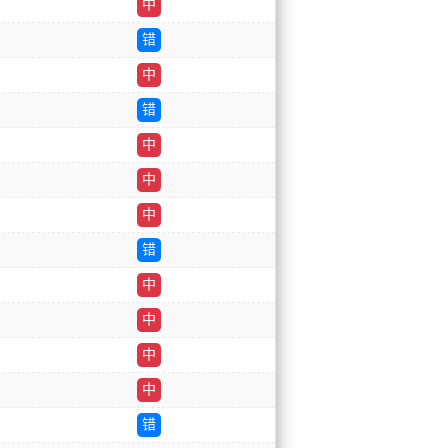
中
错
中
错
中
中
中
错
中
中
中
中
错