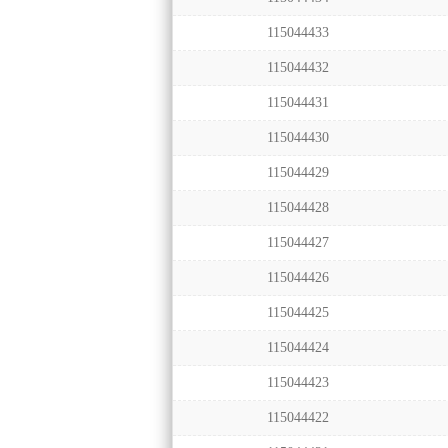
115044433
115044432
115044431
115044430
115044429
115044428
115044427
115044426
115044425
115044424
115044423
115044422