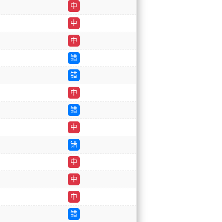
中
中
中
错
错
中
错
中
错
中
中
中
错