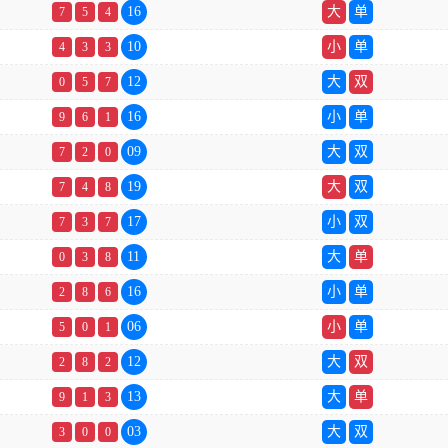
16
大
单
7
5
4
10
小
单
4
3
3
12
大
双
0
5
7
16
小
单
9
6
1
09
大
双
7
2
0
19
大
双
7
4
8
17
小
双
7
3
7
11
大
单
0
3
8
16
小
单
2
8
6
06
小
单
5
0
1
12
大
双
2
8
2
13
大
单
9
1
3
03
大
双
3
0
0