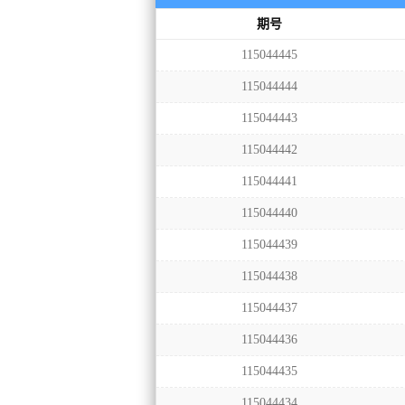
期号
115044445
115044444
115044443
115044442
115044441
115044440
115044439
115044438
115044437
115044436
115044435
115044434