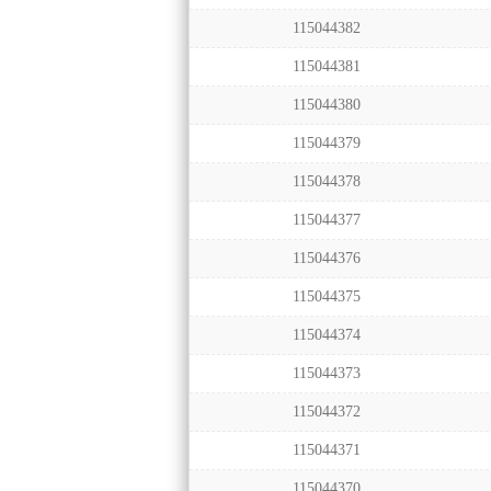
115044382
115044381
115044380
115044379
115044378
115044377
115044376
115044375
115044374
115044373
115044372
115044371
115044370