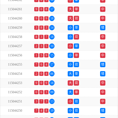
115044262
7
0
3
10
小
单
中
115044261
9
0
8
17
大
单
中
115044260
9
0
9
18
大
双
中
115044259
3
8
3
14
小
单
错
115044258
8
3
7
18
小
双
中
115044257
2
3
5
10
小
单
中
115044256
1
5
9
15
小
单
中
115044255
7
6
4
17
小
双
错
115044254
2
0
4
06
大
单
错
115044253
9
0
9
18
大
双
中
115044252
0
6
3
09
大
单
中
115044251
3
7
3
13
小
双
中
115044250
7
4
8
19
小
双
错