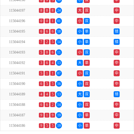
115044198
6
9
3
18
小
双
中
115044197
8
8
8
24
大
双
中
115044196
0
0
1
01
小
双
中
115044195
6
6
6
18
小
单
错
115044194
7
2
5
14
小
单
错
115044193
5
0
6
11
小
双
中
115044192
3
6
4
13
大
单
中
115044191
5
1
1
07
小
双
中
115044190
6
5
5
16
小
双
中
115044189
4
4
5
13
大
双
错
115044188
6
6
2
14
小
双
中
115044187
9
1
9
19
小
单
中
115044186
9
5
5
19
小
单
中