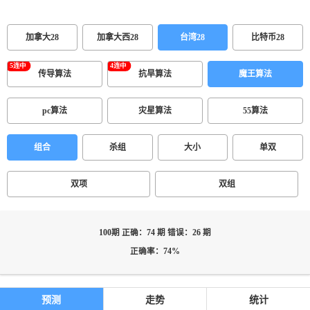
加拿大28
加拿大西28
台湾28
比特币28
传导算法
抗旱算法
魔王算法
pc算法
灾星算法
55算法
组合
杀组
大小
单双
双项
双组
100期 正确：74 期 错误：26 期
正确率：74%
预测
走势
统计