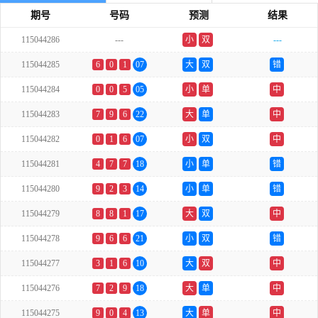
期号
号码
预测
结果
115044286
---
小
双
---
115044285
6
0
1
07
大
双
错
115044284
0
0
5
05
小
单
中
115044283
7
9
6
22
大
单
中
115044282
0
1
6
07
小
双
中
115044281
4
7
7
18
小
单
错
115044280
9
2
3
14
小
单
错
115044279
8
8
1
17
大
双
中
115044278
9
6
6
21
小
双
错
115044277
3
1
6
10
大
双
中
115044276
7
2
9
18
大
单
中
115044275
9
0
4
13
大
单
中