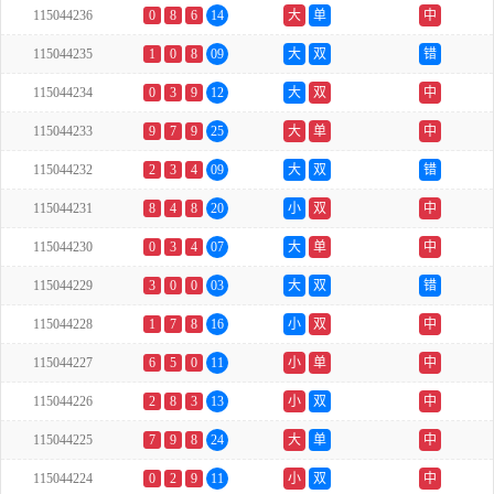
115044236
0
8
6
14
大
单
中
115044235
1
0
8
09
大
双
错
115044234
0
3
9
12
大
双
中
115044233
9
7
9
25
大
单
中
115044232
2
3
4
09
大
双
错
115044231
8
4
8
20
小
双
中
115044230
0
3
4
07
大
单
中
115044229
3
0
0
03
大
双
错
115044228
1
7
8
16
小
双
中
115044227
6
5
0
11
小
单
中
115044226
2
8
3
13
小
双
中
115044225
7
9
8
24
大
单
中
115044224
0
2
9
11
小
双
中