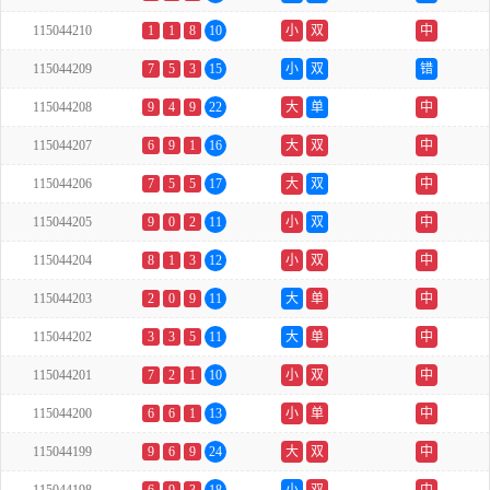
115044210
1
1
8
10
小
双
中
115044209
7
5
3
15
小
双
错
115044208
9
4
9
22
大
单
中
115044207
6
9
1
16
大
双
中
115044206
7
5
5
17
大
双
中
115044205
9
0
2
11
小
双
中
115044204
8
1
3
12
小
双
中
115044203
2
0
9
11
大
单
中
115044202
3
3
5
11
大
单
中
115044201
7
2
1
10
小
双
中
115044200
6
6
1
13
小
单
中
115044199
9
6
9
24
大
双
中