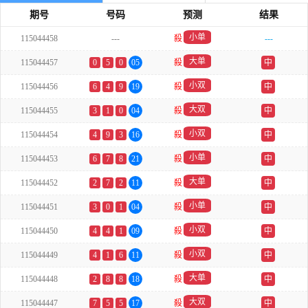
期号
号码
预测
结果
小单
115044458
---
殺
---
大单
115044457
0
5
0
05
殺
中
小双
115044456
6
4
9
19
殺
中
大双
115044455
3
1
0
04
殺
中
小双
115044454
4
9
3
16
殺
中
小单
115044453
6
7
8
21
殺
中
大单
115044452
2
7
2
11
殺
中
小单
115044451
3
0
1
04
殺
中
小双
115044450
4
4
1
09
殺
中
小双
115044449
4
1
6
11
殺
中
大单
115044448
2
8
8
18
殺
中
大双
115044447
7
5
5
17
殺
中