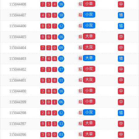
小单
115044408
7
5
4
16
殺
中
小双
115044407
4
3
3
10
殺
错
小双
115044406
0
5
7
12
殺
错
大单
115044405
9
6
1
16
殺
中
大双
115044404
7
2
0
09
殺
中
大单
115044403
7
4
8
19
殺
错
小双
115044402
7
3
7
17
殺
中
大双
115044401
0
3
8
11
殺
中
小单
115044400
2
8
6
16
殺
中
小单
115044399
5
0
1
06
殺
中
小双
115044398
2
8
2
12
殺
错
大单
115044397
9
1
3
13
殺
中
大单
115044396
3
0
0
03
殺
中