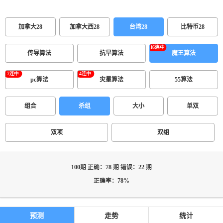
加拿大28
加拿大西28
台湾28
比特币28
传导算法
抗旱算法
魔王算法
pc算法
灾星算法
55算法
组合
杀组
大小
单双
双项
双组
100期 正确：78 期 错误：22 期
正确率：78%
预测
走势
统计