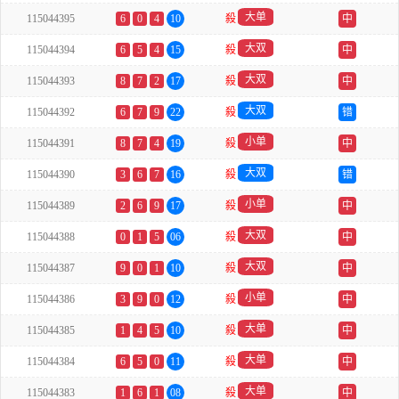
大单
115044395
6
0
4
10
殺
中
大双
115044394
6
5
4
15
殺
中
大双
115044393
8
7
2
17
殺
中
大双
115044392
6
7
9
22
殺
错
小单
115044391
8
7
4
19
殺
中
大双
115044390
3
6
7
16
殺
错
小单
115044389
2
6
9
17
殺
中
大双
115044388
0
1
5
06
殺
中
大双
115044387
9
0
1
10
殺
中
小单
115044386
3
9
0
12
殺
中
大单
115044385
1
4
5
10
殺
中
大单
115044384
6
5
0
11
殺
中
大单
115044383
1
6
1
08
殺
中