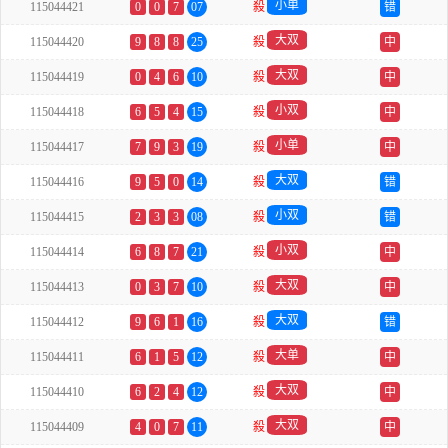
小单
115044421
0
0
7
07
殺
错
大双
115044420
9
8
8
25
殺
中
大双
115044419
0
4
6
10
殺
中
小双
115044418
6
5
4
15
殺
中
小单
115044417
7
9
3
19
殺
中
大双
115044416
9
5
0
14
殺
错
小双
115044415
2
3
3
08
殺
错
小双
115044414
6
8
7
21
殺
中
大双
115044413
0
3
7
10
殺
中
大双
115044412
9
6
1
16
殺
错
大单
115044411
6
1
5
12
殺
中
大双
115044410
6
2
4
12
殺
中
大双
115044409
4
0
7
11
殺
中