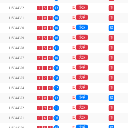
小双
115044382
7
5
1
13
殺
中
大单
115044381
8
0
2
10
殺
中
小双
115044380
9
0
1
10
殺
错
小双
115044379
6
5
5
16
殺
中
大单
115044378
2
5
4
11
殺
中
大双
115044377
6
4
0
10
殺
中
小单
115044376
1
1
4
06
殺
中
大单
115044375
1
2
5
08
殺
中
大单
115044374
1
1
0
02
殺
中
小单
115044373
6
0
7
13
殺
错
大双
115044372
8
9
4
21
殺
中
大双
115044371
0
6
0
06
殺
中
大单