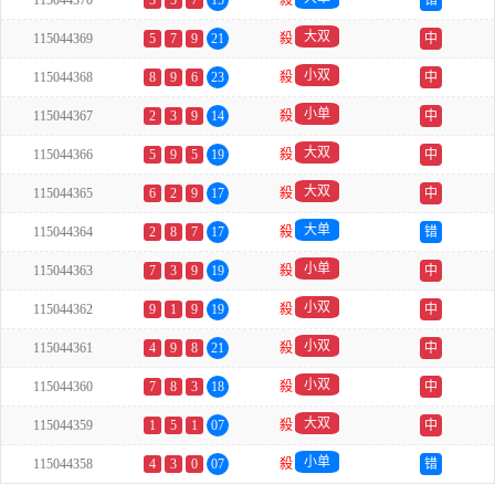
115044370
3
5
7
15
殺
错
大双
115044369
5
7
9
21
殺
中
小双
115044368
8
9
6
23
殺
中
小单
115044367
2
3
9
14
殺
中
大双
115044366
5
9
5
19
殺
中
大双
115044365
6
2
9
17
殺
中
大单
115044364
2
8
7
17
殺
错
小单
115044363
7
3
9
19
殺
中
小双
115044362
9
1
9
19
殺
中
小双
115044361
4
9
8
21
殺
中
小双
115044360
7
8
3
18
殺
中
大双
115044359
1
5
1
07
殺
中
小单
115044358
4
3
0
07
殺
错