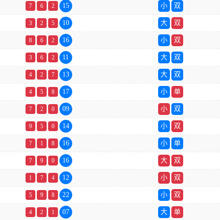
15
小
双
7
6
2
10
大
双
3
2
5
16
小
双
8
6
2
11
大
双
3
6
2
13
大
双
4
2
7
17
小
单
4
5
8
09
小
双
7
2
0
14
小
双
9
5
0
16
小
单
7
1
8
16
大
双
7
9
0
12
小
双
1
7
4
22
小
双
5
9
8
07
大
单
4
2
1