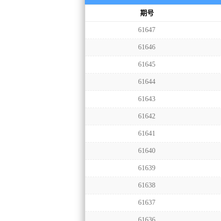
期号
61647
61646
61645
61644
61643
61642
61641
61640
61639
61638
61637
61636