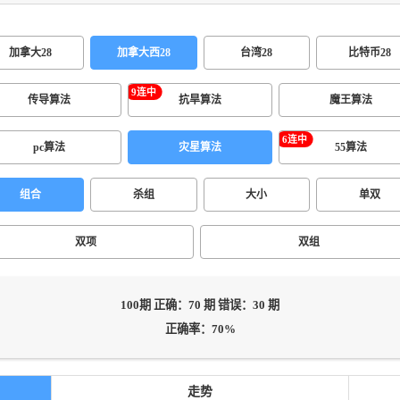
加拿大28
加拿大西28
台湾28
比特币28
传导算法
抗旱算法
魔王算法
pc算法
灾星算法
55算法
组合
杀组
大小
单双
双项
双组
100期 正确：70 期 错误：30 期
正确率：70%
走势