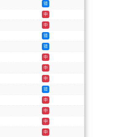
错
中
中
错
错
中
中
中
错
中
中
中
中