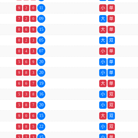
11
小
单
9
2
0
09
大
单
7
2
0
15
大
单
0
6
9
05
大
双
0
2
3
07
小
单
0
4
3
20
小
单
5
6
9
20
小
单
9
8
3
19
大
单
6
6
7
16
小
双
5
3
8
20
小
双
5
8
7
15
大
双
9
0
6
22
小
双
9
8
5
15
小
单
5
7
3