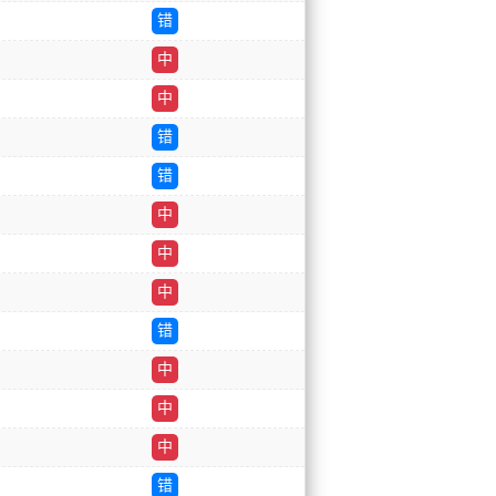
错
中
中
错
错
中
中
中
错
中
中
中
错