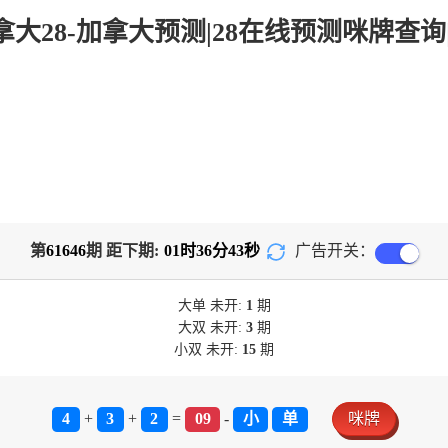
第
61646
期 距下期:
01
时
36
分
43
秒
广告开关：
大单
未开:
1
期
大双
未开:
3
期
小双
未开:
15
期
4
+
3
+
2
=
09
-
小
单
咪牌