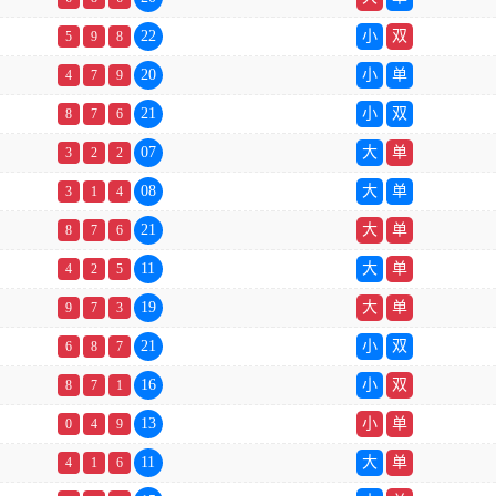
22
小
双
5
9
8
20
小
单
4
7
9
21
小
双
8
7
6
07
大
单
3
2
2
08
大
单
3
1
4
21
大
单
8
7
6
11
大
单
4
2
5
19
大
单
9
7
3
21
小
双
6
8
7
16
小
双
8
7
1
13
小
单
0
4
9
11
大
单
4
1
6