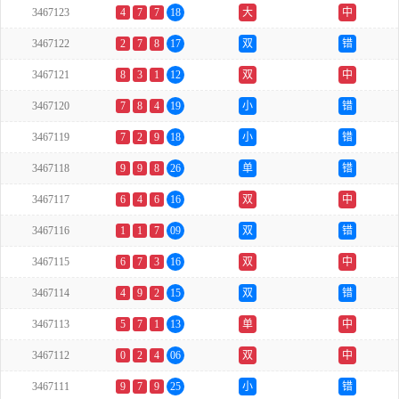
3467123
4
7
7
18
大
中
3467122
2
7
8
17
双
错
3467121
8
3
1
12
双
中
3467120
7
8
4
19
小
错
3467119
7
2
9
18
小
错
3467118
9
9
8
26
单
错
3467117
6
4
6
16
双
中
3467116
1
1
7
09
双
错
3467115
6
7
3
16
双
中
3467114
4
9
2
15
双
错
3467113
5
7
1
13
单
中
3467112
0
2
4
06
双
中
3467111
9
7
9
25
小
错