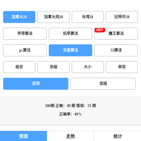
加拿大28
加拿大西28
台湾28
比特币28
传导算法
抗旱算法
魔王算法
pc算法
灾星算法
55算法
组合
杀组
大小
单双
双项
双组
100期 正确：49 期 错误：51 期
正确率：49%
预测
走势
统计