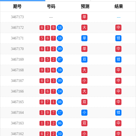
期号
号码
预测
结果
3467173
---
单
---
3467172
6
3
9
18
大
中
3467171
5
6
7
18
单
错
3467170
6
1
2
09
单
中
3467169
0
5
2
07
双
错
3467168
9
3
6
18
大
中
3467167
6
0
3
09
小
中
3467166
1
6
7
14
大
中
3467165
0
7
1
08
双
中
3467164
1
9
7
17
小
错
3467163
1
3
2
06
双
中
3467162
6
2
2
10
小
中