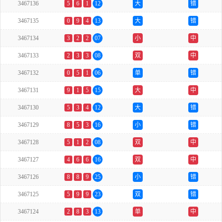
3467136
5
6
1
12
大
错
3467135
0
9
4
13
大
错
3467134
3
2
2
07
小
中
3467133
2
3
3
08
双
中
3467132
0
5
1
06
单
错
3467131
9
1
5
15
大
中
3467130
5
3
4
12
大
错
3467129
8
5
3
16
小
错
3467128
5
1
2
08
双
中
3467127
4
6
6
16
双
中
3467126
8
8
9
25
小
错
3467125
5
9
9
23
双
错
3467124
2
8
3
13
单
中