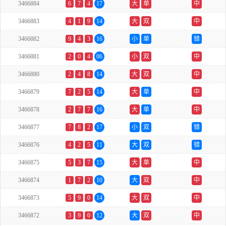
3466884
6
7
4
17
大
单
中
3466883
4
1
9
14
大
双
中
3466882
9
4
3
16
小
单
错
3466881
2
0
4
06
小
双
中
3466880
2
4
8
14
大
双
中
3466879
7
2
5
14
大
单
中
3466878
2
7
7
16
大
单
中
3466877
7
8
2
17
小
双
错
3466876
4
2
5
11
大
双
错
3466875
5
3
7
15
大
单
中
3466874
1
7
2
10
大
双
中
3466873
5
9
0
14
大
双
中
3466872
3
9
0
12
大
双
中