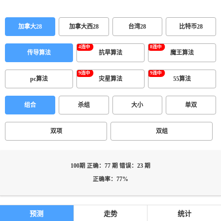
加拿大28
加拿大西28
台湾28
比特币28
传导算法
抗旱算法
魔王算法
pc算法
灾星算法
55算法
组合
杀组
大小
单双
双项
双组
100期 正确：77 期 错误：23 期
正确率：77%
预测
走势
统计