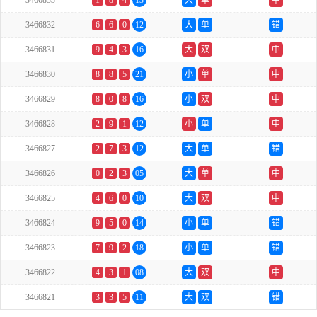
3466833
1
8
4
13
大
单
中
3466832
6
6
0
12
大
单
错
3466831
9
4
3
16
大
双
中
3466830
8
8
5
21
小
单
中
3466829
8
0
8
16
小
双
中
3466828
2
9
1
12
小
单
中
3466827
2
7
3
12
大
单
错
3466826
0
2
3
05
大
单
中
3466825
4
6
0
10
大
双
中
3466824
9
5
0
14
小
单
错
3466823
7
9
2
18
小
单
错
3466822
4
3
1
08
大
双
中
3466821
3
3
5
11
大
双
错