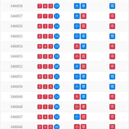
3466858
7
0
3
10
大
单
错
3466857
2
7
2
11
大
单
中
3466856
6
3
5
14
小
双
中
3466855
8
5
3
16
小
单
错
3466854
9
4
3
16
大
单
中
3466853
3
3
4
10
小
双
中
3466852
1
2
5
08
大
双
中
3466851
9
4
9
22
小
单
错
3466850
8
2
4
14
小
单
错
3466849
1
7
6
14
大
单
中
3466848
1
1
7
09
小
单
中
3466847
9
4
3
16
小
双
中
3466846
0
9
0
09
小
单
中