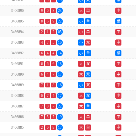
3466897
1
9
9
19
小
双
错
3466896
9
6
8
23
大
单
中
3466895
8
5
9
22
小
单
错
3466894
2
1
2
05
小
单
中
3466893
4
7
5
16
小
双
中
3466892
6
4
4
14
小
单
错
3466891
6
6
6
18
大
双
中
3466890
6
4
7
17
大
双
中
3466889
7
1
8
16
小
双
中
3466888
6
7
4
17
大
双
中
3466887
7
8
7
22
大
单
中
3466886
7
5
7
19
大
单
中
3466885
2
6
9
17
大
单
中