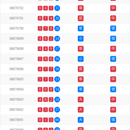
08070702
6
4
1
11
单
中
08070701
9
7
4
20
双
中
08070700
5
7
8
20
单
错
08070699
4
8
2
14
小
错
08070698
4
4
9
17
单
中
08070697
1
9
6
16
小
错
08070696
4
7
7
18
双
中
08070695
5
7
1
13
单
中
08070694
6
0
8
14
单
错
08070693
4
8
2
14
大
中
08070692
6
3
8
17
大
中
08070691
0
1
5
06
大
错