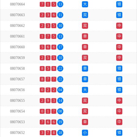
08070664
7
1
5
13
大
错
08070663
2
3
6
11
双
错
08070662
2
3
5
10
双
中
08070661
1
7
5
13
单
中
08070660
5
6
6
17
单
中
08070659
2
5
3
10
双
中
08070658
8
5
9
22
单
错
08070657
8
7
7
22
单
错
08070656
0
2
2
04
大
错
08070655
2
9
3
14
双
中
08070654
0
1
7
08
双
中
08070653
7
6
6
19
单
中
08070652
3
7
8
18
小
错