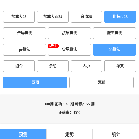
加拿大28
加拿大西28
台湾28
比特币28
传导算法
抗旱算法
魔王算法
pc算法
灾星算法
55算法
组合
杀组
大小
单双
双项
双组
100期 正确：45 期 错误：55 期
正确率：45%
预测
走势
统计