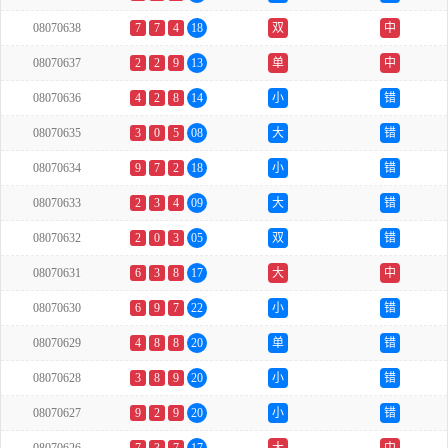
08070638
7
7
4
18
双
中
08070637
2
2
9
13
单
中
08070636
4
2
8
14
小
错
08070635
3
0
5
08
大
错
08070634
9
7
2
18
小
错
08070633
2
3
4
09
大
错
08070632
2
0
3
05
双
错
08070631
6
3
8
17
大
中
08070630
6
9
7
22
小
错
08070629
4
8
8
20
单
错
08070628
3
8
9
20
小
错
08070627
9
2
9
20
小
错