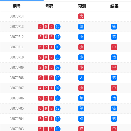
期号
号码
预测
结果
08070714
---
大
---
08070713
5
0
5
10
单
错
08070712
5
6
6
17
小
错
08070711
6
2
1
09
小
中
08070710
9
9
7
25
小
错
08070709
3
0
5
08
小
中
08070708
0
1
9
10
大
错
08070707
4
2
1
07
小
中
08070706
9
7
4
20
单
错
08070705
0
9
3
12
单
错
08070704
7
7
1
15
双
错
08070703
6
1
3
10
双
中