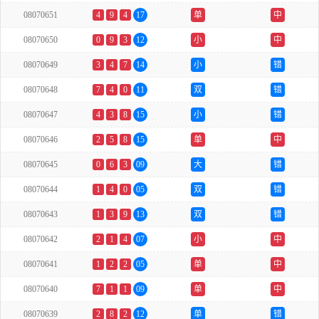
08070651
4
9
4
17
单
中
08070650
0
9
3
12
小
中
08070649
3
4
7
14
小
错
08070648
7
4
0
11
双
错
08070647
4
3
8
15
小
错
08070646
2
5
8
15
单
中
08070645
0
6
3
09
大
错
08070644
1
4
0
05
双
错
08070643
1
3
9
13
双
错
08070642
2
1
4
07
小
中
08070641
1
2
2
05
单
中
08070640
7
1
1
09
单
中
08070639
2
8
2
12
单
错