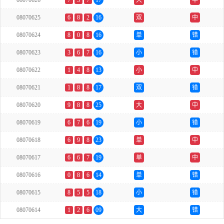
08070626
7
3
7
17
大
中
08070625
6
8
2
16
双
中
08070624
8
0
8
16
单
错
08070623
3
6
7
16
小
错
08070622
1
4
8
13
小
中
08070621
1
8
8
17
双
错
08070620
9
8
8
25
大
中
08070619
6
7
6
19
小
错
08070618
6
9
8
23
单
中
08070617
6
6
7
19
单
中
08070616
0
8
6
14
单
错
08070615
8
5
5
18
小
错
08070614
1
2
6
09
大
错