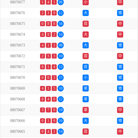
08070677
1
4
1
06
小
中
08070676
2
1
9
12
大
错
08070675
0
8
8
16
双
中
08070674
4
8
2
14
大
中
08070673
4
1
3
08
大
错
08070672
2
5
3
10
双
中
08070671
8
1
4
13
双
错
08070670
6
6
3
15
小
错
08070669
4
1
5
10
单
错
08070668
8
4
0
12
单
错
08070667
3
7
9
19
单
中
08070666
0
1
9
10
大
错
08070665
9
4
1
14
双
中